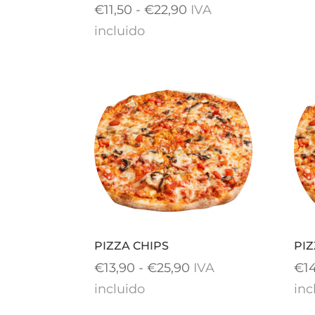
Rango
€
11,50
-
€
22,90
IVA
de
incluido
precios:
desde
€11,50
hasta
€22,90
PIZZA CHIPS
PI
Rango
€
13,90
-
€
25,90
IVA
€
1
de
incluido
inc
precios: