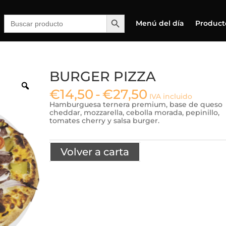
Botón de búsqueda
Buscar:
Menú del día
Product
BURGER PIZZA
Rango
€
14,50
-
€
27,50
IVA incluido
de
Hamburguesa ternera premium, base de queso
precios:
cheddar, mozzarella, cebolla morada, pepinillo,
desde
tomates cherry y salsa burger.
€14,50
hasta
€27,50
Volver a carta