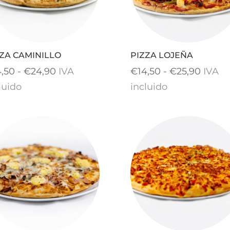
ZA CAMINILLO
PIZZA LOJEÑA
Rango
Rang
4,50
-
€
24,90
IVA
€
14,50
-
€
25,90
IVA
de
de
luido
incluido
precios:
precio
desde
desde
€14,50
€14,5
hasta
hasta
€24,90
€25,9