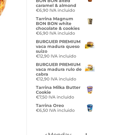
BON BON alted
caramel & almond
€
6,90
IVA incluido
Tarrina Magnum
BON BON white
chocolate & cookies
€
6,90
IVA incluido
BURGUER PREMIUM
vaca madura queso
o
suizo
€
12,90
IVA incluido
BURGUER PREMIUM
s:
vaca madura rulo de
cabra
€
12,90
IVA incluido
0
Tarrina Milka Butter
Cookie
€
7,50
IVA incluido
0
Tarrina Oreo
€
6,50
IVA incluido
Monday