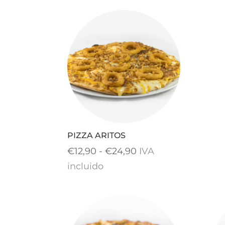
desde
€13,90
hasta
€25,90
PIZZA ARITOS
Rango
€
12,90
-
€
24,90
IVA
de
incluido
precios:
desde
€12,90