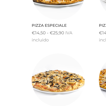
PIZZA ESPECIALE
PIZ
Rango
€
14,50
-
€
25,90
IVA
€
1
de
incluido
inc
precios:
desde
€14,50
hasta
€25,90