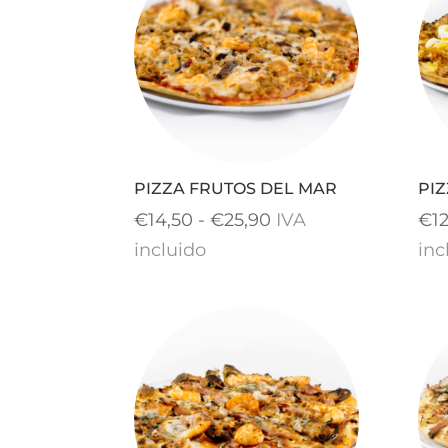
hasta
€24,90
PIZZA FRUTOS DEL MAR
PI
Rango
€
14,50
-
€
25,90
IVA
€
1
de
incluido
inc
precios:
desde
€14,50
hasta
€25,90