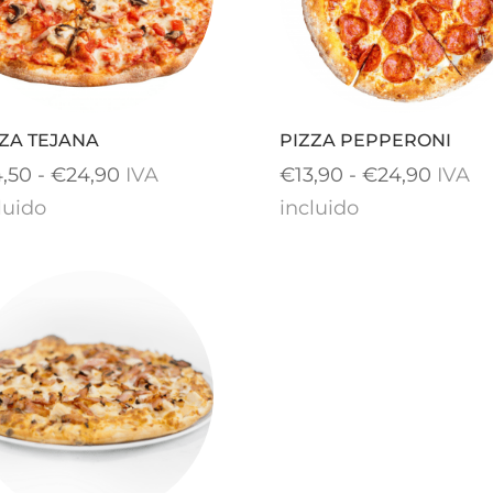
ZA TEJANA
PIZZA PEPPERONI
Rango
Rang
4,50
-
€
24,90
IVA
€
13,90
-
€
24,90
IVA
de
de
luido
incluido
precios:
precio
desde
desde
€14,50
€13,9
hasta
hasta
€24,90
€24,9