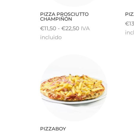
PIZZA PROSCIUTTO
PI
CHAMPIÑÓN
€
1
Rango
€
11,50
-
€
22,50
IVA
inc
de
incluido
precios:
desde
€11,50
hasta
€22,50
PIZZABOY