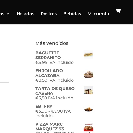
os
Helados
Postres
Bebidas
Mi cuenta
Más vendidos
BAGUETTE
SERRANITO
€
6,95
IVA incluido
ENROLLADO
ALCAZABA
€
8,50
IVA incluido
TARTA DE QUESO
CASERA
€
5,50
IVA incluido
EBI FRY
Rango
€
3,90
-
€
7,90
IVA
de
incluido
precios:
PIZZA MARC
desde
MARQUEZ 93
€3,90