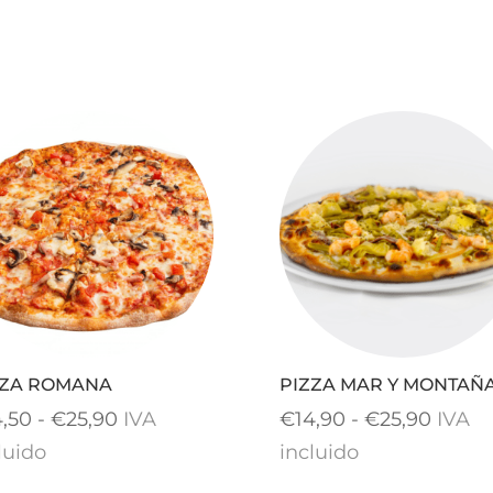
ZZA ROMANA
PIZZA MAR Y MONTAÑ
Rango
Rang
4,50
-
€
25,90
IVA
€
14,90
-
€
25,90
IVA
de
de
luido
incluido
precios:
precio