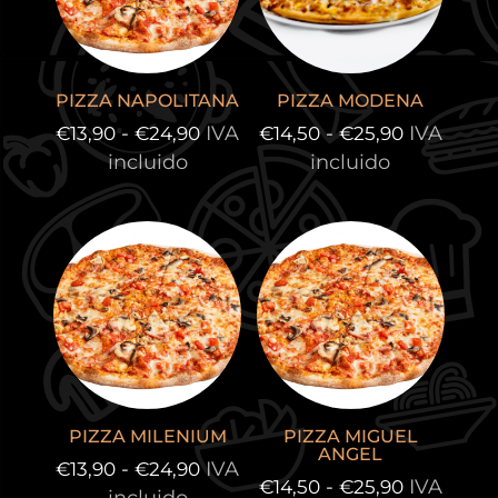
PIZZA NAPOLITANA
PIZZA MODENA
Rango
Rango
-
IVA
-
IVA
€
13,90
€
24,90
€
14,50
€
25,90
de
de
incluido
incluido
precios:
precios:
desde
desde
€13,90
€14,50
hasta
hasta
€24,90
€25,90
PIZZA MILENIUM
PIZZA MIGUEL
ANGEL
Rango
-
IVA
€
13,90
€
24,90
Rango
-
IVA
€
14,50
€
25,90
de
incluido