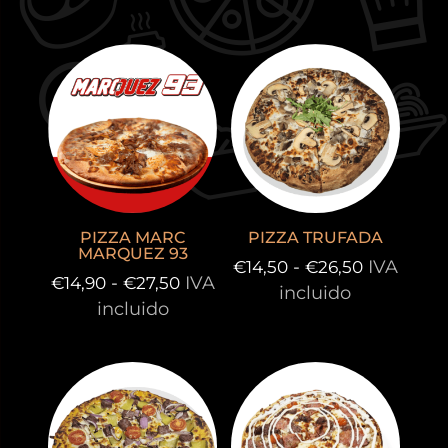
PIZZA MARC
PIZZA TRUFADA
MARQUEZ 93
Rango
-
IVA
€
14,50
€
26,50
Rango
-
IVA
€
14,90
€
27,50
de
incluido
de
incluido
precios:
precios:
desde
desde
€14,50
€14,90
hasta
hasta
€26,50
€27,50