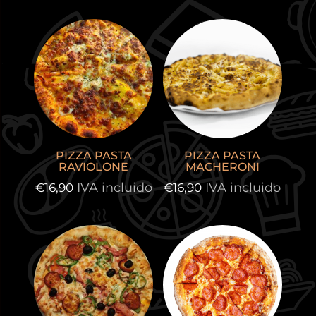
desde
desde
€14,50
€14,50
hasta
hasta
€25,90
€26,90
PIZZA PASTA
PIZZA PASTA
RAVIOLONE
MACHERONI
IVA incluido
IVA incluido
€
16,90
€
16,90