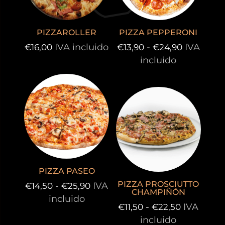
PIZZAROLLER
PIZZA PEPPERONI
Rango
IVA incluido
-
IVA
€
16,00
€
13,90
€
24,90
de
incluido
precios:
desde
€13,90
hasta
€24,90
PIZZA PASEO
PIZZA PROSCIUTTO
Rango
-
IVA
€
14,50
€
25,90
CHAMPIÑÓN
de
incluido
Rango
-
IVA
€
11,50
€
22,50
precios:
de
incluido
desde