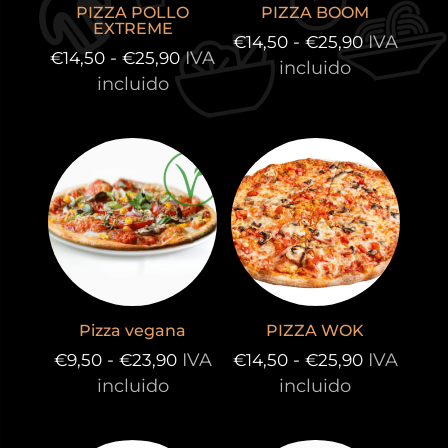
PIZZA POLLO
PIZZA BOOM
EXTREME
Rango
-
IVA
€
14,50
€
25,90
Rango
-
IVA
€
14,50
€
25,90
de
incluido
de
incluido
precios:
precios:
desde
desde
€14,50
€14,50
hasta
hasta
€25,90
€25,90
Pizza vegana
PIZZA WOK
Rango
Rango
-
IVA
-
IVA
€
9,50
€
23,90
€
14,50
€
25,90
de
de
incluido
incluido
precios:
precios:
desde
desde