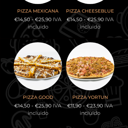
PIZZA MEXICANA
PIZZA CHEESEBLUE
Rango
Rango
-
IVA
-
IVA
€
14,50
€
25,90
€
14,50
€
25,90
de
de
incluido
incluido
precios:
precios:
desde
desde
€14,50
€14,50
hasta
hasta
€25,90
€25,90
PIZZA GOOD
PIZZA YORTUN
Rango
Rango
-
IVA
-
IVA
€
14,50
€
25,90
€
11,90
€
23,90
de
de
incluido
incluido
precios:
precios:
desde
desde