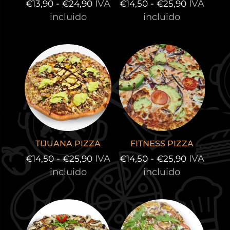
Rango
Rango
-
IVA
-
IVA
€
13,90
€
24,90
€
14,50
€
25,90
de
de
incluido
incluido
precios:
precios:
desde
desde
€13,90
€14,50
hasta
hasta
€24,90
€25,90
TIJUANA PIZZA
FITNESS PIZZA
Rango
Rango
-
IVA
-
IVA
€
14,50
€
25,90
€
14,50
€
25,90
de
de
incluido
incluido
precios:
precios:
desde
desde
€14,50
€14,50
hasta
hasta