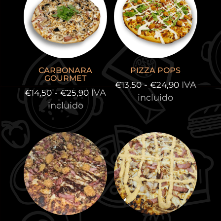
€25,90
€24,90
CARBONARA
PIZZA POPS
GOURMET
Rango
-
IVA
€
13,50
€
24,90
Rango
-
IVA
€
14,50
€
25,90
de
incluido
de
incluido
precios:
precios:
desde
desde
€13,50
€14,50
hasta
hasta
€24,90
€25,90