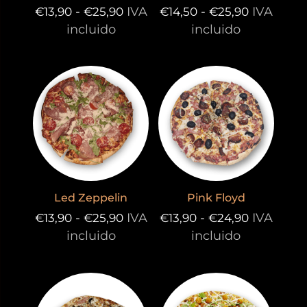
Rango
Rango
-
IVA
-
IVA
€
13,90
€
25,90
€
14,50
€
25,90
de
de
incluido
incluido
precios:
precios:
desde
desde
€13,90
€14,50
hasta
hasta
€25,90
€25,90
Led Zeppelin
Pink Floyd
Rango
Rango
-
IVA
-
IVA
€
13,90
€
25,90
€
13,90
€
24,90
de
de
incluido
incluido
precios:
precios:
desde
desde
€13,90
€13,90
hasta
hasta