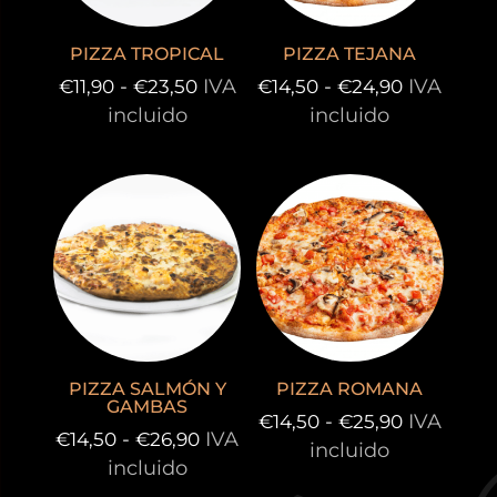
PIZZA TROPICAL
PIZZA TEJANA
Rango
Rango
-
IVA
-
IVA
€
11,90
€
23,50
€
14,50
€
24,90
de
de
incluido
incluido
precios:
precios:
desde
desde
€11,90
€14,50
hasta
hasta
€23,50
€24,90
PIZZA SALMÓN Y
PIZZA ROMANA
GAMBAS
Rango
-
IVA
€
14,50
€
25,90
Rango
-
IVA
€
14,50
€
26,90
de
incluido
de
incluido
precios:
precios: