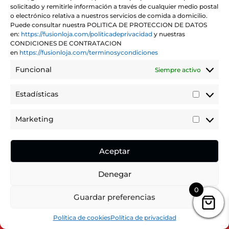
€25,90
solicitado y remitirle información a través de cualquier medio postal
o electrónico relativa a nuestros servicios de comida a domicilio.
Puede consultar nuestra POLITICA DE PROTECCION DE DATOS
en:
https://fusionloja.com/politicadeprivacidad
y nuestras
CONDICIONES DE CONTRATACION
en
https://fusionloja.com/terminosycondiciones
PIZZA LOJEÑA
PIZZA LASAÑA
Funcional
Siempre activo
Rango
Rango
-
IVA
-
IVA
€
14,50
€
25,90
€
12,90
€
24,90
Estadísticas
de
de
incluido
incluido
Estadíst
precios:
precios:
Marketing
desde
desde
Marketi
€14,50
€12,90
hasta
hasta
Aceptar
€25,90
€24,90
Denegar
0
Puedes realizar tu pedido dentro de
Guardar preferencias
11
16
20
Hours
Minutes
Seconds
Hide Message
Política de cookies
Política de privacidad
PIZZA KEBAB
PIZZA JUVENIL