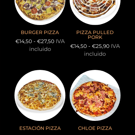
BURGER PIZZA
PIZZA PULLED
PORK
Rango
-
IVA
€
14,50
€
27,50
Rango
-
IVA
€
14,50
€
25,90
de
incluido
de
incluido
precios:
precios:
desde
desde
€14,50
€14,50
hasta
hasta
€27,50
€25,90
ESTACIÓN PIZZA
CHLOE PIZZA