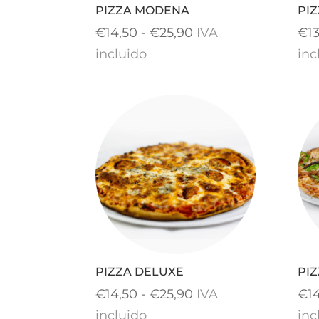
PIZZA MODENA
PI
Rango
€
14,50
-
€
25,90
IVA
€
1
de
incluido
inc
precios:
desde
€14,50
hasta
€25,90
PIZZA DELUXE
PI
Rango
€
14,50
-
€
25,90
IVA
€
1
de
incluido
inc