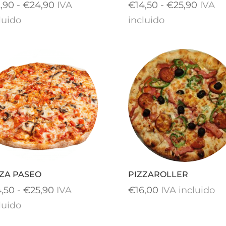
Rango
Rang
2,90
-
€
24,90
IVA
€
14,50
-
€
25,90
IVA
de
de
luido
incluido
precios:
precio
desde
desde
€12,90
€14,5
hasta
hasta
€24,90
€25,9
ZZA PASEO
PIZZAROLLER
Rango
4,50
-
€
25,90
IVA
€
16,00
IVA incluido
de
luido
precios: