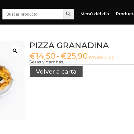
Botón de búsqueda
Buscar:
Menú del día
Product
PIZZA GRANADINA
Rango
€
14,50
-
€
25,90
IVA incluido
de
Setas y gambas.
precios:
desde
Volver a carta
€14,50
hasta
€25,90