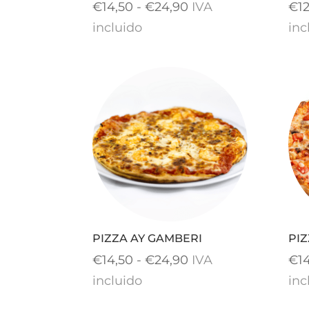
Rango
€
14,50
-
€
24,90
IVA
€
1
de
incluido
inc
precios:
desde
€14,50
hasta
€24,90
PIZZA AY GAMBERI
PI
Rango
€
14,50
-
€
24,90
IVA
€
1
de
incluido
inc
precios: