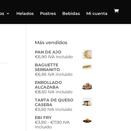
os
Helados
Postres
Bebidas
Mi cuenta
Más vendidos
PAN DE AJO
€
6,90
IVA incluido
BAGUETTE
SERRANITO
€
6,95
IVA incluido
ENROLLADO
ALCAZABA
€
8,50
IVA incluido
TARTA DE QUESO
CASERA
€
5,50
IVA incluido
EBI FRY
Rango
€
3,90
-
€
7,90
IVA
de
incluido