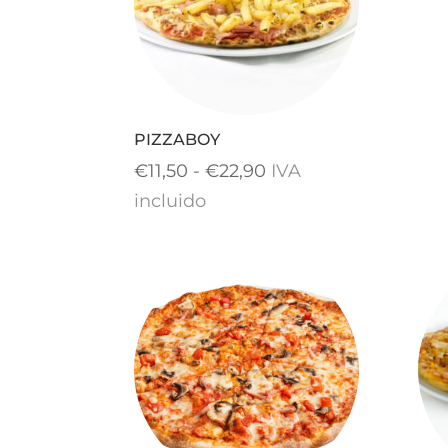
PIZZABOY
Rango
€
11,50
-
€
22,90
IVA
de
incluido
precios:
desde
€11,50
hasta
€22,90