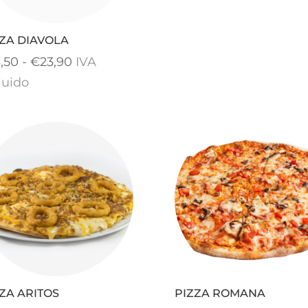
ZA DIAVOLA
Rango
3,50
-
€
23,90
IVA
de
luido
precios:
desde
€13,50
hasta
€23,90
ZA ARITOS
PIZZA ROMANA