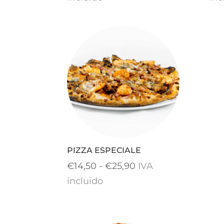
precios:
desde
€14,50
hasta
€25,90
PIZZA ESPECIALE
Rango
€
14,50
-
€
25,90
IVA
de
incluido
precios:
desde