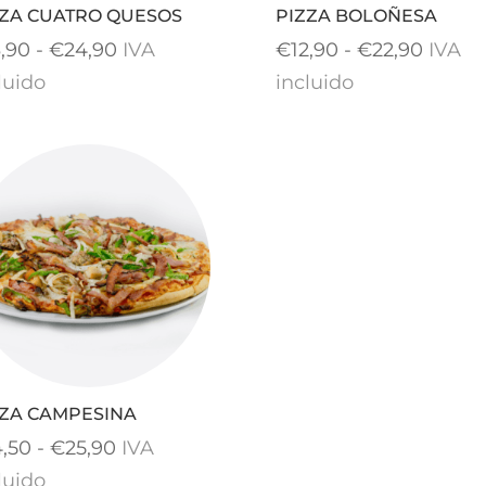
ZZA CUATRO QUESOS
PIZZA BOLOÑESA
Rango
Rango
3,90
-
€
24,90
IVA
€
12,90
-
€
22,90
IVA
de
de
luido
incluido
precios:
precio
desde
desde
€13,90
€12,90
hasta
hasta
€24,90
€22,9
ZZA CAMPESINA
Rango
4,50
-
€
25,90
IVA
de
luido