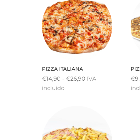
€14,50
hasta
€25,90
PIZZA ITALIANA
PI
Rango
€
14,90
-
€
26,90
IVA
€
9
de
incluido
inc
precios:
desde
€14,90
hasta
€26,90