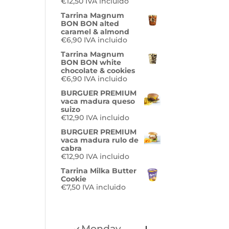
€
12,50
IVA incluido
Tarrina Magnum
BON BON alted
caramel & almond
€
6,90
IVA incluido
s:
Tarrina Magnum
BON BON white
chocolate & cookies
€
6,90
IVA incluido
BURGUER PREMIUM
vaca madura queso
suizo
0
€
12,90
IVA incluido
BURGUER PREMIUM
vaca madura rulo de
cabra
€
12,90
IVA incluido
Tarrina Milka Butter
Cookie
€
7,50
IVA incluido
Monday