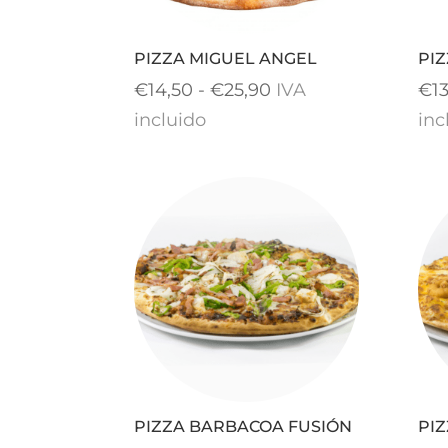
PIZZA MIGUEL ANGEL
PIZ
Rango
€
14,50
-
€
25,90
IVA
€
1
de
incluido
inc
precios:
desde
€14,50
hasta
€25,90
PIZZA BARBACOA FUSIÓN
PIZ