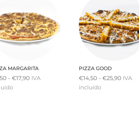
ZZA MARGARITA
PIZZA GOOD
Rango
Rang
,50
-
€
17,90
IVA
€
14,50
-
€
25,90
IVA
de
de
luido
incluido
precios:
precio
desde
desde
€9,50
€14,5
hasta
hasta
€17,90
€25,9