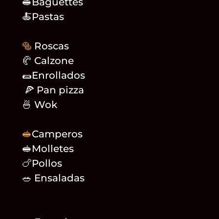
🥪Baguettes
🍝Pastas
🥯
Roscas
🥐 Calzone
🌯Enrollados
🍕 Pan pizza
🍜 Wok
🥪
Camperos
🥪Molletes
🍗Pollos
🥗 Ensaladas