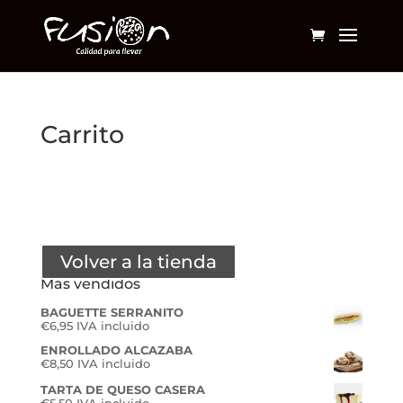
Botón de b
Buscar:
Carrito
Tu carrito está vacío.
Volver a la tienda
Más vendidos
BAGUETTE SERRANITO
€
6,95
IVA incluido
ENROLLADO ALCAZABA
€
8,50
IVA incluido
TARTA DE QUESO CASERA