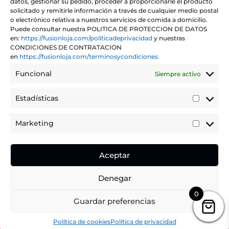
datos, gestionar su pedido, proceder a proporcionarle el producto
solicitado y remitirle información a través de cualquier medio postal
Mañana de 12:00 a 16:00h
o electrónico relativa a nuestros servicios de comida a domicilio.
Tarde de 20:00 a 00:00h
Puede consultar nuestra POLITICA DE PROTECCION DE DATOS
en:
https://fusionloja.com/politicadeprivacidad
y nuestras
CONDICIONES DE CONTRATACION
en
https://fusionloja.com/terminosycondiciones
Funcional
Siempre activo
Aviso legal
Política de envío
y devoluciones
Estadísticas
Estadíst
Política de Cookies
Política de privacidad
Marketing
Marketi
Promociones en nuestras redes sociales
Aceptar
Fusión Loja 2026
Diseño web
Denegar
0
Puedes realizar tu pedido dentro de
Guardar preferencias
11
10
49
Hours
Minutes
Seconds
Hide Message
Política de cookies
Política de privacidad