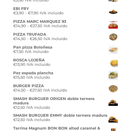
€
5,50
IVA incluido
EBI FRY
Rango
€
3,90
-
€
7,90
IVA incluido
de
PIZZA MARC MARQUEZ 93
precios:
Rango
€
14,90
-
€
27,50
desde
IVA incluido
de
€3,90
PIZZA TRUFADA
precios:
hasta
Rango
€
14,50
-
€
26,50
desde
IVA incluido
€7,90
de
€14,90
Pan pizza Boloñesa
precios:
hasta
€
7,50
IVA incluido
desde
€27,50
€14,50
ROSCA LOJEÑA
hasta
€
13,90
IVA incluido
€26,50
Pez espada plancha
€
15,50
IVA incluido
BURGER PIZZA
Rango
€
14,50
-
€
27,50
IVA incluido
de
SMASH BURGUER ORIGEN doble ternera
precios:
madura
desde
€
12,50
IVA incluido
€14,50
hasta
SMASH BURGUER EMMY doble ternera madura
€27,50
€
12,50
IVA incluido
Tarrina Magnum BON BON alted caramel &