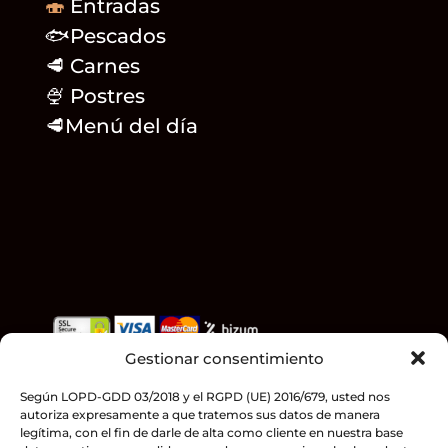
🍣
Entradas
🐟Pescados
🥩 Carnes
🍨 Postres
🥩
Menú del día
Gestionar consentimiento
Teléfonos
958 32 21 12
– 958 32 29 29
C/ Granada 19. Loja (Granada)
Según LOPD-GDD 03/2018 y el RGPD (UE) 2016/679, usted nos
autoriza expresamente a que tratemos sus datos de manera
HORARIO
legítima, con el fin de darle de alta como cliente en nuestra base
Lunes a domingo: