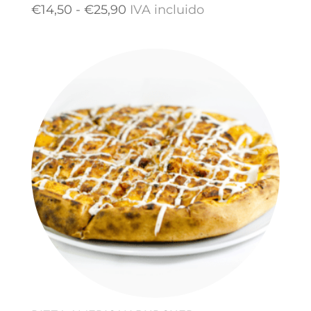
Rango
€
14,50
-
€
25,90
IVA incluido
de
precios:
desde
€14,50
hasta
€25,90