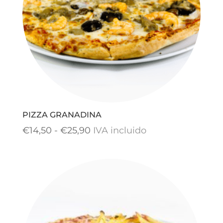
PIZZA GRANADINA
Rango
€
14,50
-
€
25,90
IVA incluido
de
precios:
desde
€14,50
hasta
€25,90