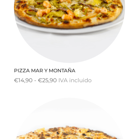
PIZZA MAR Y MONTAÑA
Rango
€
14,90
-
€
25,90
IVA incluido
de
precios:
desde
€14,90
hasta
€25,90