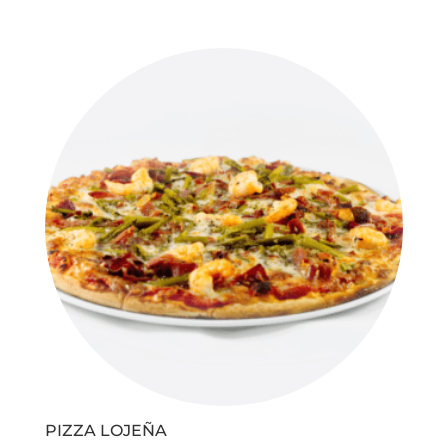
de
precios:
desde
€14,50
hasta
€25,90
PIZZA LOJEÑA