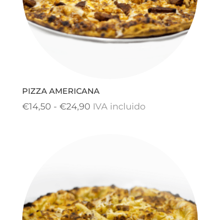
PIZZA AMERICANA
Rango
€
14,50
-
€
24,90
IVA incluido
de
precios:
desde
€14,50
hasta
€24,90