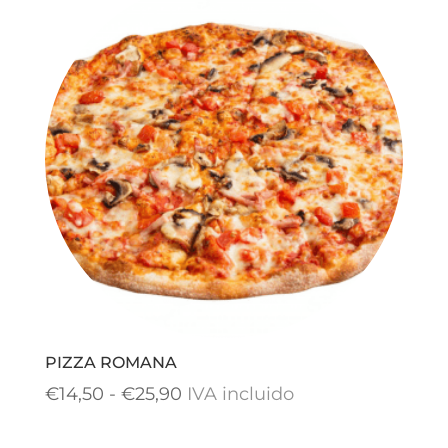
desde
€14,50
hasta
€24,90
PIZZA ROMANA
Rango
€
14,50
-
€
25,90
IVA incluido
de