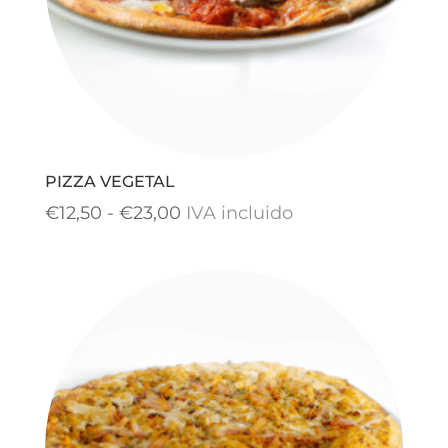
PIZZA VEGETAL
Rango
€
12,50
-
€
23,00
IVA incluido
de
precios:
desde
€12,50
hasta
€23,00