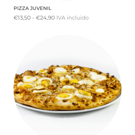
PIZZA JUVENIL
Rango
€
13,50
-
€
24,90
IVA incluido
de
precios:
desde
€13,50
hasta
€24,90