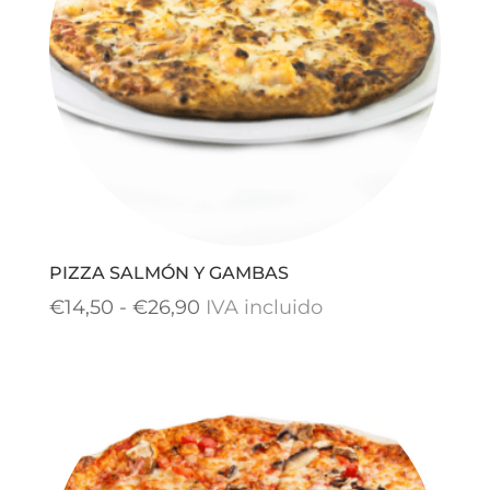
PIZZA SALMÓN Y GAMBAS
Rango
€
14,50
-
€
26,90
IVA incluido
de
precios:
desde
€14,50
hasta