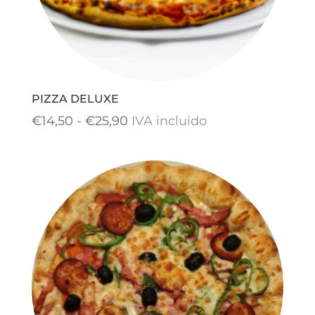
PIZZA DELUXE
Rango
€
14,50
-
€
25,90
IVA incluido
de
precios:
desde
€14,50
hasta
€25,90