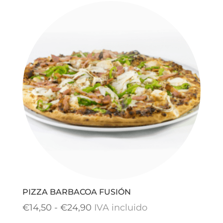
precios:
desde
€14,50
hasta
€25,90
PIZZA BARBACOA FUSIÓN
Rango
€
14,50
-
€
24,90
IVA incluido
de