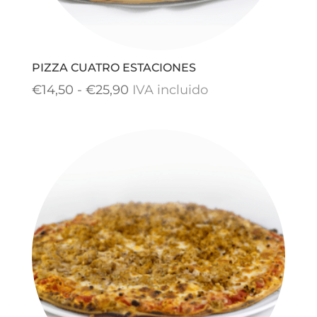
PIZZA CUATRO ESTACIONES
Rango
€
14,50
-
€
25,90
IVA incluido
de
precios:
desde
€14,50
hasta
€25,90