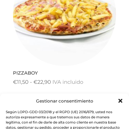
PIZZABOY
Rango
€
11,50
-
€
22,90
IVA incluido
de
precios:
Gestionar consentimiento
desde
Según LOPD-GDD 03/2018 y el RGPD (UE) 2016/679, usted nos
€11,50
autoriza expresamente a que tratemos sus datos de manera
legítima, con el fin de darle de alta como cliente en nuestra base
hasta
datos, gestionar su pedido, proceder a proporcionarle el producto