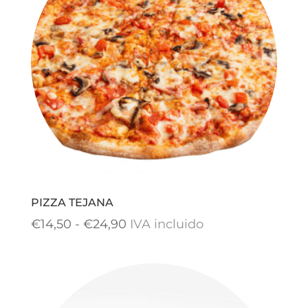
hasta
€24,90
PIZZA TEJANA
Rango
€
14,50
-
€
24,90
IVA incluido
de
precios:
desde
€14,50