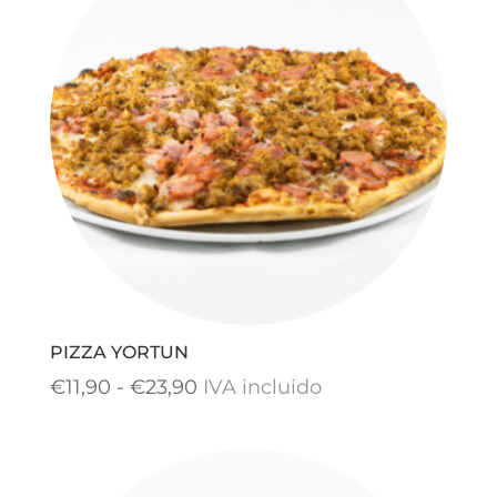
hasta
€24,90
PIZZA YORTUN
Rango
€
11,90
-
€
23,90
IVA incluido
de
precios:
desde