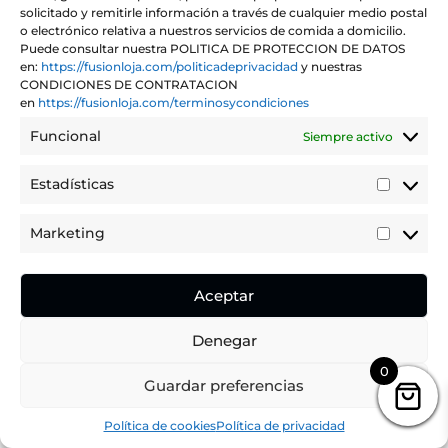
solicitado y remitirle información a través de cualquier medio postal
€22,90
o electrónico relativa a nuestros servicios de comida a domicilio.
Puede consultar nuestra POLITICA DE PROTECCION DE DATOS
en:
https://fusionloja.com/politicadeprivacidad
y nuestras
CONDICIONES DE CONTRATACION
en
https://fusionloja.com/terminosycondiciones
Funcional
Siempre activo
Estadísticas
Estadíst
Marketing
Marketi
PIZZA VERANIEGA
Aceptar
Rango
€
13,90
-
€
24,90
IVA incluido
de
Denegar
precios:
0
Guardar preferencias
desde
€13,90
Política de cookies
Política de privacidad