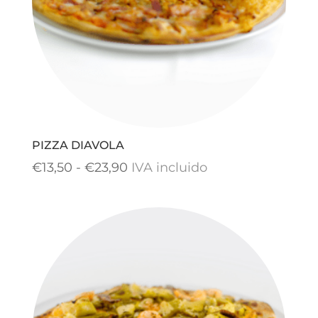
PIZZA DIAVOLA
Rango
€
13,50
-
€
23,90
IVA incluido
de
precios:
desde
€13,50
hasta
€23,90