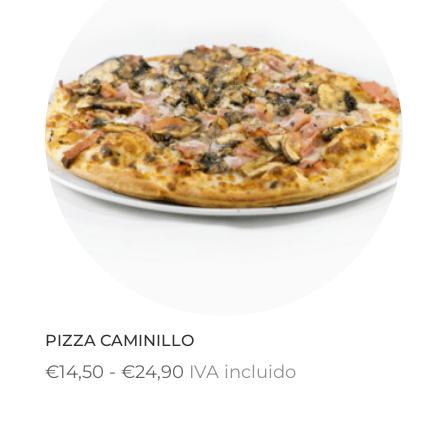
€11,90
hasta
€23,90
PIZZA CAMINILLO
Rango
€
14,50
-
€
24,90
IVA incluido
de
precios: