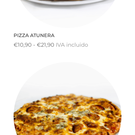
PIZZA ATUNERA
Rango
€
10,90
-
€
21,90
IVA incluido
de
precios:
desde
€10,90
hasta
€21,90