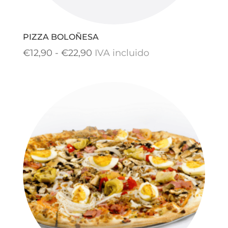
PIZZA BOLOÑESA
Rango
€
12,90
-
€
22,90
IVA incluido
de
precios:
desde
€12,90
hasta
€22,90