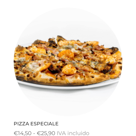
precios:
desde
€14,50
hasta
€24,90
PIZZA ESPECIALE
Rango
€
14,50
-
€
25,90
IVA incluido