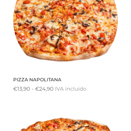
€26,90
PIZZA NAPOLITANA
Rango
€
13,90
-
€
24,90
IVA incluido
de
precios:
desde
€13,90