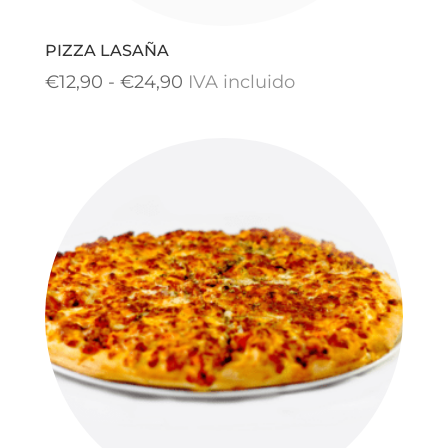
PIZZA LASAÑA
Rango
€
12,90
-
€
24,90
IVA incluido
de
precios:
desde
€12,90
hasta
€24,90