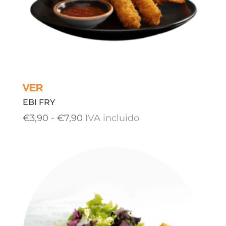
EBI FRY
Rango
€
3,90
-
€
7,90
IVA incluido
de
precios:
desde
€3,90
hasta
€7,90