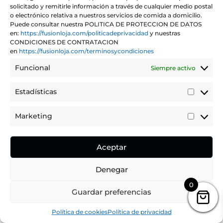
solicitado y remitirle información a través de cualquier medio postal
o electrónico relativa a nuestros servicios de comida a domicilio.
Puede consultar nuestra POLITICA DE PROTECCION DE DATOS
en:
https://fusionloja.com/politicadeprivacidad
y nuestras
CONDICIONES DE CONTRATACION
en
https://fusionloja.com/terminosycondiciones
REVUELTO DE CALABACÍN
Funcional
Siempre activo
€
13,50
IVA incluido
Estadísticas
Estadíst
Marketing
Marketi
Aceptar
Denegar
0
Guardar preferencias
Política de cookies
Política de privacidad