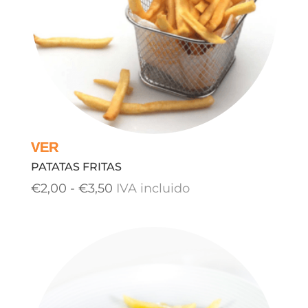
PATATAS FRITAS
Rango
€
2,00
-
€
3,50
IVA incluido
de
precios:
desde
€2,00
hasta