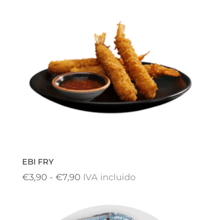
EBI FRY
Rango
€
3,90
-
€
7,90
IVA incluido
de
precios: