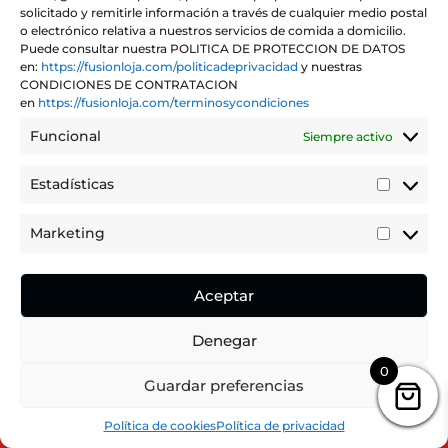
solicitado y remitirle información a través de cualquier medio postal
o electrónico relativa a nuestros servicios de comida a domicilio.
Puede consultar nuestra POLITICA DE PROTECCION DE DATOS
en:
https://fusionloja.com/politicadeprivacidad
y nuestras
CONDICIONES DE CONTRATACION
PATATAS FRITAS
en
https://fusionloja.com/terminosycondiciones
Rango
€
2,00
-
€
3,50
IVA incluido
Funcional
Siempre activo
de
precios:
Estadísticas
Estadíst
desde
Marketing
Marketi
€2,00
hasta
Aceptar
€3,50
Denegar
0
Puedes realizar tu pedido dentro de
Guardar preferencias
0
13
41
Hours
Minutes
Seconds
Hide Message
Política de cookies
Política de privacidad