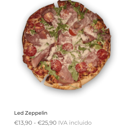
Led Zeppelin
Rango
€
13,90
-
€
25,90
IVA incluido
de