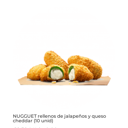
precios:
desde
€14,50
hasta
€25,90
NUGGUET rellenos de jalapeños y queso
cheddar (10 unid)