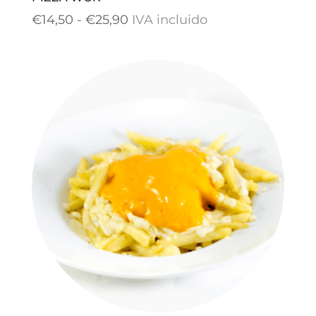
Rango
€
14,50
-
€
25,90
IVA incluido
de
precios:
desde
€14,50
hasta
€25,90