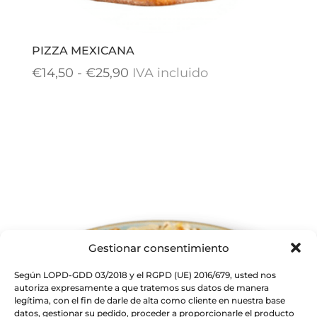
PIZZA MEXICANA
Rango
€
14,50
-
€
25,90
IVA incluido
de
precios:
desde
€14,50
hasta
€25,90
Gestionar consentimiento
Según LOPD-GDD 03/2018 y el RGPD (UE) 2016/679, usted nos
autoriza expresamente a que tratemos sus datos de manera
legítima, con el fin de darle de alta como cliente en nuestra base
datos, gestionar su pedido, proceder a proporcionarle el producto