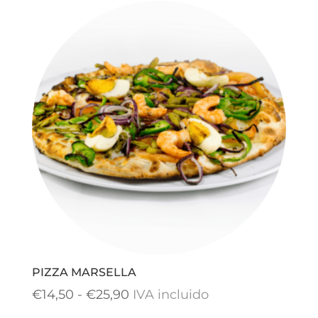
PIZZA MARSELLA
Rango
€
14,50
-
€
25,90
IVA incluido
de