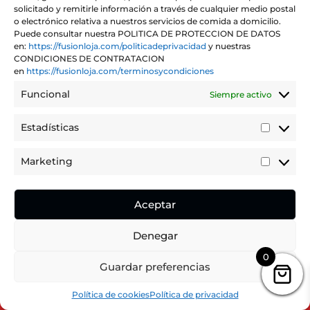
solicitado y remitirle información a través de cualquier medio postal
o electrónico relativa a nuestros servicios de comida a domicilio.
Puede consultar nuestra POLITICA DE PROTECCION DE DATOS
en:
https://fusionloja.com/politicadeprivacidad
y nuestras
CONDICIONES DE CONTRATACION
PATATAS PULLED PORK
en
https://fusionloja.com/terminosycondiciones
€
13,50
IVA incluido
Funcional
Siempre activo
Estadísticas
Estadíst
Marketing
Marketi
Aceptar
Denegar
0
Puedes realizar tu pedido dentro de
Guardar preferencias
10
1
2
Hours
Minutes
Seconds
Hide Message
Política de cookies
Política de privacidad