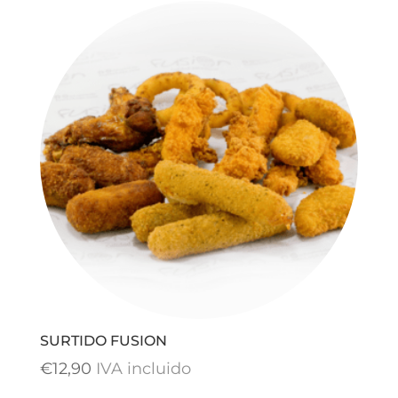
precios:
desde
€13,90
hasta
€25,90
SURTIDO FUSION
€
12,90
IVA incluido