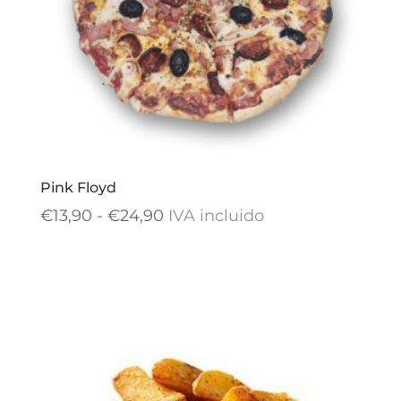
Pink Floyd
Rango
€
13,90
-
€
24,90
IVA incluido
de
precios:
desde
€13,90
hasta
€24,90