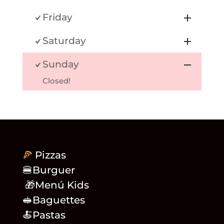
Friday
Saturday
Sunday
Closed!
🍕
Pizzas
🍔Burguer
🎁Menú Kids
🥪Baguettes
🍝Pastas