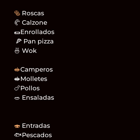
🥯
Roscas
🥐 Calzone
🌯Enrollados
🍕 Pan pizza
🍜 Wok
🥪
Camperos
🥪Molletes
🍗Pollos
🥗 Ensaladas
🍣
Entradas
🐟Pescados