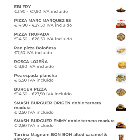
EBI FRY
Rango
€
3,90
-
€
7,90
IVA incluido
de
PIZZA MARC MARQUEZ 93
precios:
Rango
€
14,90
-
€
27,50
desde
IVA incluido
de
€3,90
PIZZA TRUFADA
precios:
hasta
Rango
€
14,50
-
€
26,50
desde
IVA incluido
€7,90
de
€14,90
Pan pizza Boloñesa
precios:
hasta
€
7,50
IVA incluido
desde
€27,50
€14,50
ROSCA LOJEÑA
hasta
€
13,90
IVA incluido
€26,50
Pez espada plancha
€
15,50
IVA incluido
BURGER PIZZA
Rango
€
14,50
-
€
27,50
IVA incluido
de
SMASH BURGUER ORIGEN doble ternera
precios:
madura
desde
€
12,50
IVA incluido
€14,50
hasta
SMASH BURGUER EMMY doble ternera madura
€27,50
€
12,50
IVA incluido
Tarrina Magnum BON BON alted caramel &
almond