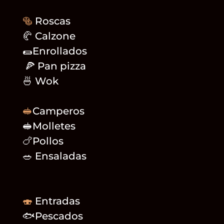
🥯
Roscas
🥐 Calzone
🌯Enrollados
🍕 Pan pizza
🍜 Wok
🥪
Camperos
🥪Molletes
🍗Pollos
🥗 Ensaladas
🍣
Entradas
🐟Pescados