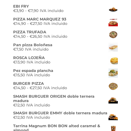
EBI FRY
Rango
€
3,90
-
€
7,90
IVA incluido
de
PIZZA MARC MARQUEZ 93
precios:
Rango
€
14,90
-
€
27,50
desde
IVA incluido
de
€3,90
PIZZA TRUFADA
precios:
hasta
Rango
€
14,50
-
€
26,50
desde
IVA incluido
€7,90
de
€14,90
Pan pizza Boloñesa
precios:
hasta
€
7,50
IVA incluido
desde
€27,50
€14,50
ROSCA LOJEÑA
hasta
€
13,90
IVA incluido
€26,50
Pez espada plancha
€
15,50
IVA incluido
BURGER PIZZA
Rango
€
14,50
-
€
27,50
IVA incluido
de
SMASH BURGUER ORIGEN doble ternera
precios:
madura
desde
€
12,50
IVA incluido
€14,50
hasta
SMASH BURGUER EMMY doble ternera madura
€27,50
€
12,50
IVA incluido
Tarrina Magnum BON BON alted caramel &
almond