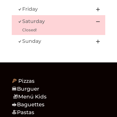
Friday
Saturday
Closed!
Sunday
🍕
Pizzas
🍔Burguer
🎁Menú Kids
🥪Baguettes
🍝Pastas