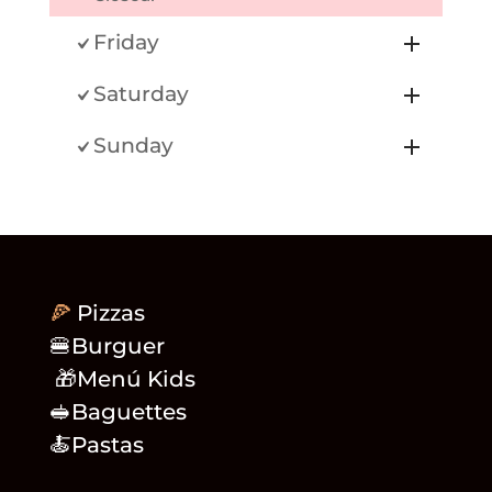
Friday
Saturday
Sunday
🍕
Pizzas
🍔Burguer
🎁Menú Kids
🥪Baguettes
🍝Pastas