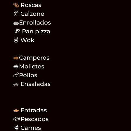
🥯
Roscas
🥐 Calzone
🌯Enrollados
🍕 Pan pizza
🍜 Wok
🥪
Camperos
🥪Molletes
🍗Pollos
🥗 Ensaladas
🍣
Entradas
🐟Pescados
🥩 Carnes