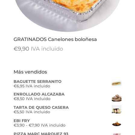
GRATINADOS Canelones boloñesa
€
9,90
IVA incluido
Más vendidos
BAGUETTE SERRANITO
€
6,95
IVA incluido
ENROLLADO ALCAZABA
€
8,50
IVA incluido
TARTA DE QUESO CASERA
€
5,50
IVA incluido
EBI FRY
Rango
€
3,90
-
€
7,90
IVA incluido
de
PIZZA MARC MARQUEZ 93
precios: