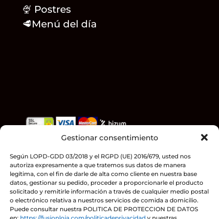
🍨 Postres
🥩
Menú del día
Gestionar consentimiento
Teléfonos
958 32 21 12
– 958 32 29 29
C/ Granada 19. Loja (Granada)
Según LOPD-GDD 03/2018 y el RGPD (UE) 2016/679, usted nos
autoriza expresamente a que tratemos sus datos de manera
HORARIO
legítima, con el fin de darle de alta como cliente en nuestra base
Lunes a domingo:
datos, gestionar su pedido, proceder a proporcionarle el producto
solicitado y remitirle información a través de cualquier medio postal
Mañana de 12:00 a 16:00h
o electrónico relativa a nuestros servicios de comida a domicilio.
Tarde de 20:00 a 00:00h
Puede consultar nuestra POLITICA DE PROTECCION DE DATOS
en:
https://fusionloja.com/politicadeprivacidad
y nuestras