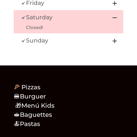
Friday
Saturday
Closed!
Sunday
🍕
Pizzas
🍔Burguer
🎁Menú Kids
🥪Baguettes
🍝Pastas