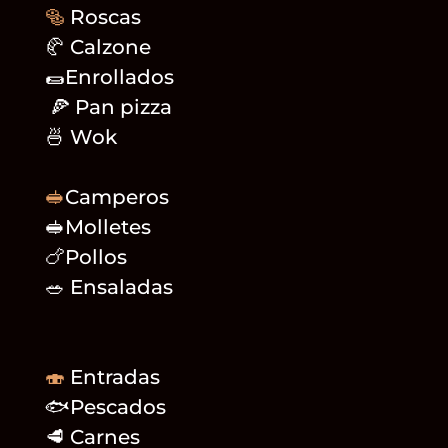
🥯
Roscas
🥐 Calzone
🌯Enrollados
🍕 Pan pizza
🍜 Wok
🥪
Camperos
🥪Molletes
🍗Pollos
🥗 Ensaladas
🍣
Entradas
🐟Pescados
🥩 Carnes