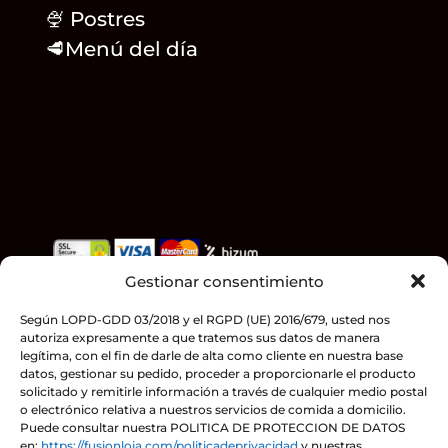
🍨 Postres
🥩
Menú del día
Gestionar consentimiento
Teléfonos
958 32 21 12
– 958 32 29 29
C/ Granada 19. Loja (Granada)
Según LOPD-GDD 03/2018 y el RGPD (UE) 2016/679, usted nos
autoriza expresamente a que tratemos sus datos de manera
HORARIO
legítima, con el fin de darle de alta como cliente en nuestra base
Lunes a domingo:
datos, gestionar su pedido, proceder a proporcionarle el producto
solicitado y remitirle información a través de cualquier medio postal
Mañana de 12:00 a 16:00h
o electrónico relativa a nuestros servicios de comida a domicilio.
Tarde de 20:00 a 00:00h
Puede consultar nuestra POLITICA DE PROTECCION DE DATOS
en:
https://fusionloja.com/politicadeprivacidad
y nuestras