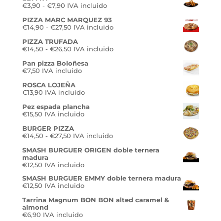
Rango
€
3,90
-
€
7,90
IVA incluido
de
PIZZA MARC MARQUEZ 93
precios:
Rango
€
14,90
-
€
27,50
desde
IVA incluido
de
€3,90
PIZZA TRUFADA
precios:
hasta
Rango
€
14,50
-
€
26,50
desde
IVA incluido
€7,90
de
€14,90
Pan pizza Boloñesa
precios:
hasta
€
7,50
IVA incluido
desde
€27,50
€14,50
ROSCA LOJEÑA
hasta
€
13,90
IVA incluido
€26,50
Pez espada plancha
€
15,50
IVA incluido
BURGER PIZZA
Rango
€
14,50
-
€
27,50
IVA incluido
de
SMASH BURGUER ORIGEN doble ternera
precios:
madura
desde
€
12,50
IVA incluido
€14,50
hasta
SMASH BURGUER EMMY doble ternera madura
€27,50
€
12,50
IVA incluido
Tarrina Magnum BON BON alted caramel &
almond
€
6,90
IVA incluido