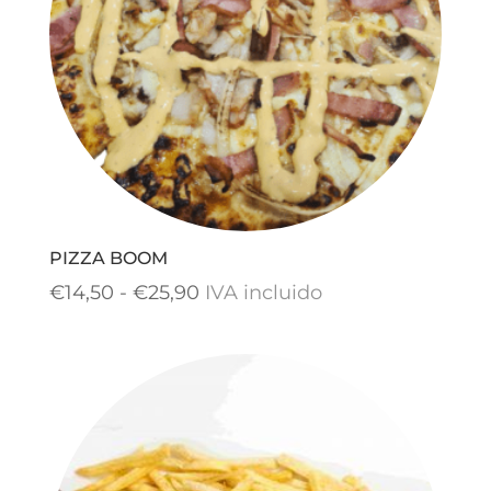
PIZZA BOOM
Rango
€
14,50
-
€
25,90
IVA incluido
de
precios:
desde
€14,50
hasta
€25,90