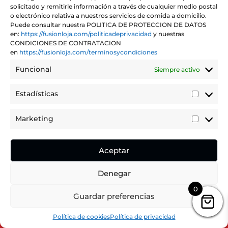
solicitado y remitirle información a través de cualquier medio postal
o electrónico relativa a nuestros servicios de comida a domicilio.
Puede consultar nuestra POLITICA DE PROTECCION DE DATOS
en:
https://fusionloja.com/politicadeprivacidad
y nuestras
CONDICIONES DE CONTRATACION
en
https://fusionloja.com/terminosycondiciones
PIZZA CHEESEBLUE
Funcional
Siempre activo
Rango
€
14,50
-
€
25,90
IVA incluido
Estadísticas
de
Estadíst
precios:
Marketing
Marketi
desde
€14,50
Aceptar
hasta
€25,90
Denegar
0
Puedes realizar tu pedido dentro de
Guardar preferencias
2
24
24
Hours
Minutes
Seconds
Hide Message
Política de cookies
Política de privacidad