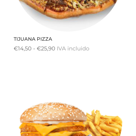
TIJUANA PIZZA
Rango
€
14,50
-
€
25,90
IVA incluido
de
precios:
desde
€14,50
hasta
€25,90