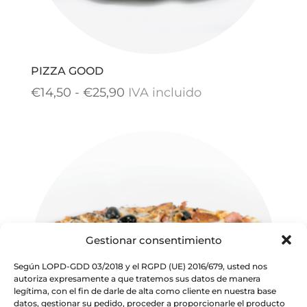
PIZZA GOOD
Rango
€
14,50
-
€
25,90
IVA incluido
de
precios:
desde
€14,50
hasta
€25,90
Gestionar consentimiento
Según LOPD-GDD 03/2018 y el RGPD (UE) 2016/679, usted nos
autoriza expresamente a que tratemos sus datos de manera
legítima, con el fin de darle de alta como cliente en nuestra base
datos, gestionar su pedido, proceder a proporcionarle el producto