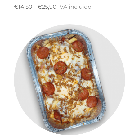
Rango
€
14,50
-
€
25,90
IVA incluido
de
precios:
desde
€14,50
hasta
€25,90