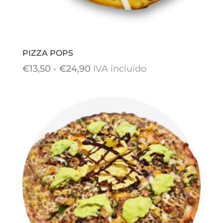
PIZZA POPS
Rango
€
13,50
-
€
24,90
IVA incluido
de
precios:
desde
€13,50
hasta
€24,90