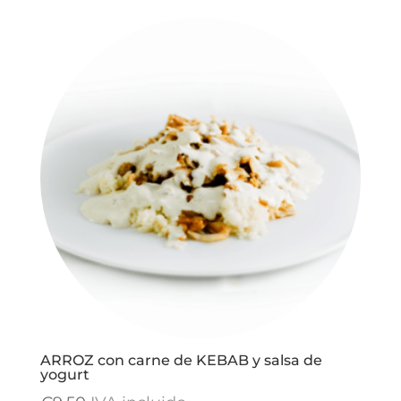
precios:
desde
€14,50
hasta
€25,90
ARROZ con carne de KEBAB y salsa de
yogurt