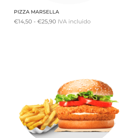
PIZZA MARSELLA
Rango
€
14,50
-
€
25,90
IVA incluido
de
precios:
desde
€14,50
hasta
€25,90