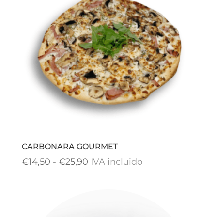
CARBONARA GOURMET
Rango
€
14,50
-
€
25,90
IVA incluido
de
precios:
desde