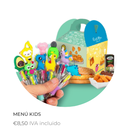
precios:
desde
€13,90
hasta
€24,90
MENÚ KIDS
€
8,50
IVA incluido