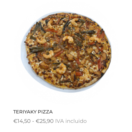
TERIYAKY PIZZA
Rango
€
14,50
-
€
25,90
IVA incluido
de