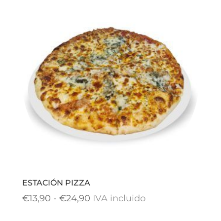
ESTACIÓN PIZZA
Rango
€
13,90
-
€
24,90
IVA incluido
de