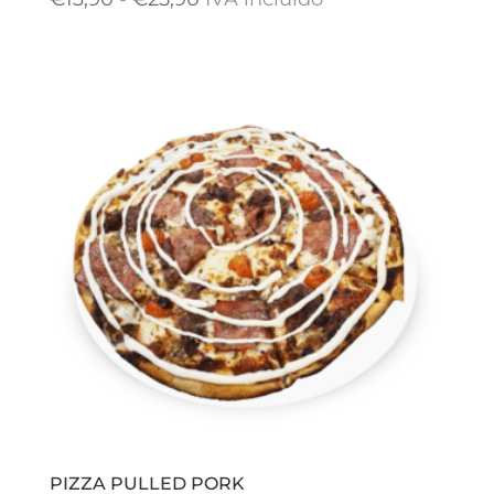
de
precios:
desde
€13,90
hasta
€25,90
PIZZA PULLED PORK