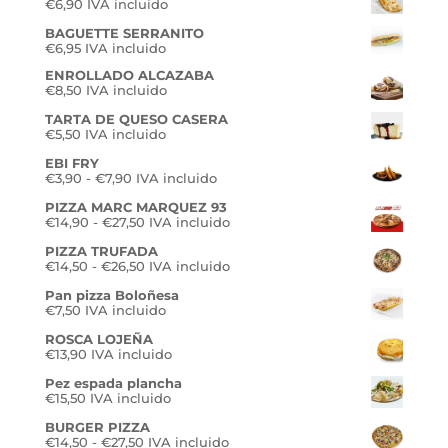
€
6,90
IVA incluido
BAGUETTE SERRANITO
€
6,95
IVA incluido
ENROLLADO ALCAZABA
€
8,50
IVA incluido
TARTA DE QUESO CASERA
€
5,50
IVA incluido
EBI FRY
Rango
€
3,90
-
€
7,90
IVA incluido
de
PIZZA MARC MARQUEZ 93
precios:
Rango
€
14,90
-
€
27,50
desde
IVA incluido
de
€3,90
PIZZA TRUFADA
precios:
hasta
Rango
€
14,50
-
€
26,50
desde
IVA incluido
€7,90
de
€14,90
Pan pizza Boloñesa
precios:
hasta
€
7,50
IVA incluido
desde
€27,50
€14,50
ROSCA LOJEÑA
hasta
€
13,90
IVA incluido
€26,50
Pez espada plancha
€
15,50
IVA incluido
BURGER PIZZA
Rango
€
14,50
-
€
27,50
IVA incluido