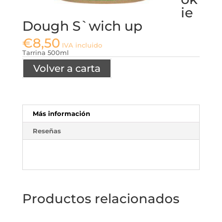
ie
Dough S`wich up
€
8,50
IVA incluido
Tarrina 500ml
Volver a carta
Más información
Reseñas
Productos relacionados