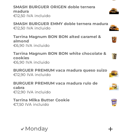
de
SMASH BURGUER ORIGEN doble ternera
precios:
madura
desde
€
12,50
IVA incluido
€14,50
hasta
SMASH BURGUER EMMY doble ternera madura
€27,50
€
12,50
IVA incluido
Tarrina Magnum BON BON alted caramel &
almond
€
6,90
IVA incluido
Tarrina Magnum BON BON white chocolate &
cookies
€
6,90
IVA incluido
BURGUER PREMIUM vaca madura queso suizo
€
12,90
IVA incluido
BURGUER PREMIUM vaca madura rulo de
cabra
€
12,90
IVA incluido
Tarrina Milka Butter Cookie
€
7,50
IVA incluido
Monday