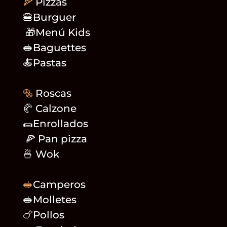
🍕
Pizzas
🍔Burguer
🎁Menú Kids
🥪Baguettes
🍝Pastas
🥯
Roscas
🥐 Calzone
🌯Enrollados
🍕 Pan pizza
🍜 Wok
🥪
Camperos
🥪Molletes
🍗Pollos