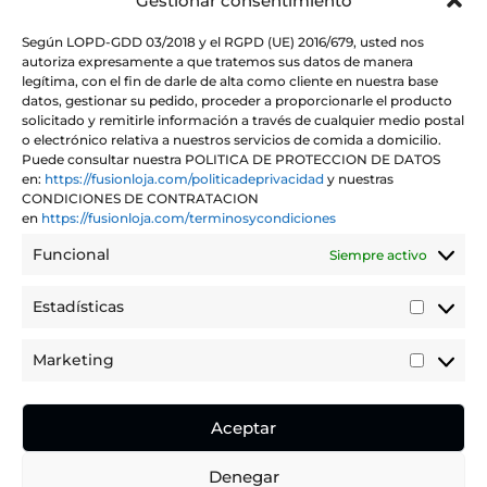
Gestionar consentimiento
Teléfonos
958 32 21 12
– 958 32 29 29
C/ Granada 19. Loja (Granada)
Según LOPD-GDD 03/2018 y el RGPD (UE) 2016/679, usted nos
autoriza expresamente a que tratemos sus datos de manera
HORARIO
legítima, con el fin de darle de alta como cliente en nuestra base
Lunes a domingo:
datos, gestionar su pedido, proceder a proporcionarle el producto
solicitado y remitirle información a través de cualquier medio postal
Mañana de 12:00 a 16:00h
o electrónico relativa a nuestros servicios de comida a domicilio.
Tarde de 20:00 a 00:00h
Puede consultar nuestra POLITICA DE PROTECCION DE DATOS
en:
https://fusionloja.com/politicadeprivacidad
y nuestras
CONDICIONES DE CONTRATACION
en
https://fusionloja.com/terminosycondiciones
Funcional
Siempre activo
Aviso legal
Política de envío
y devoluciones
Estadísticas
Estadíst
Política de Cookies
Política de privacidad
Marketing
Marketi
Promociones en nuestras redes sociales
Aceptar
Fusión Loja 2026
Diseño web
Denegar