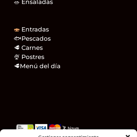
🥗 Ensaladas
🍣
Entradas
🐟Pescados
🥩 Carnes
🍨 Postres
🥩
Menú del día