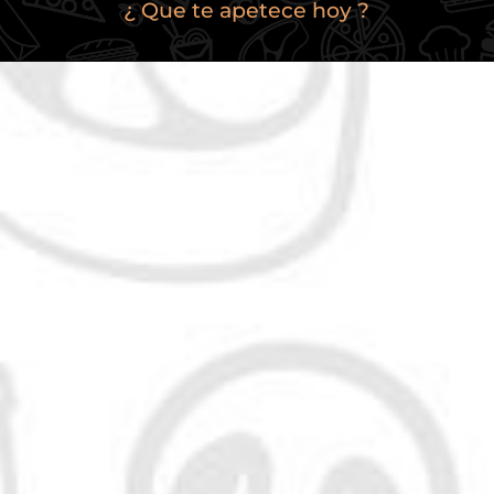
¿ Que te apetece hoy ?