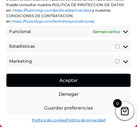
Puede consultar nuestra POLITICA DE PROTECCION DE DATOS
en:
https://fusionloja.com/politicadeprivacidad
y nuestras
CONDICIONES DE CONTRATACION
en
https://fusionloja.com/terminosycondiciones
Funcional
Siempre activo
Estadísticas
Estadíst
Marketing
Marketi
Aceptar
Denegar
0
Puedes realizar tu pedido dentro de
Guardar preferencias
3
56
13
Hours
Minutes
Seconds
Hide Message
Política de cookies
Política de privacidad